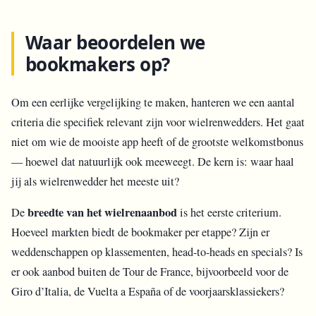
Waar beoordelen we
bookmakers op?
Om een eerlijke vergelijking te maken, hanteren we een aantal
criteria die specifiek relevant zijn voor wielrenwedders. Het gaat
niet om wie de mooiste app heeft of de grootste welkomstbonus
— hoewel dat natuurlijk ook meeweegt. De kern is: waar haal
jij als wielrenwedder het meeste uit?
breedte van het wielrenaanbod
De
is het eerste criterium.
Hoeveel markten biedt de bookmaker per etappe? Zijn er
weddenschappen op klassementen, head-to-heads en specials? Is
er ook aanbod buiten de Tour de France, bijvoorbeeld voor de
Giro d’Italia, de Vuelta a España of de voorjaarsklassiekers?