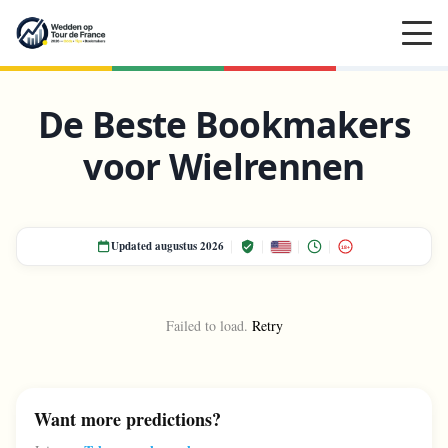
De Beste Bookmakers
voor Wielrennen
Updated augustus 2026
18+
Failed to load.
Retry
Want more predictions?