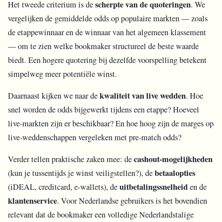
scherpte van de quoteringen
Het tweede criterium is de
. We
vergelijken de gemiddelde odds op populaire markten — zoals
de etappewinnaar en de winnaar van het algemeen klassement
— om te zien welke bookmaker structureel de beste waarde
biedt. Een hogere quotering bij dezelfde voorspelling betekent
simpelweg meer potentiële winst.
kwaliteit van live wedden
Daarnaast kijken we naar de
. Hoe
snel worden de odds bijgewerkt tijdens een etappe? Hoeveel
live-markten zijn er beschikbaar? En hoe hoog zijn de marges op
live-weddenschappen vergeleken met pre-match odds?
cashout-mogelijkheden
Verder tellen praktische zaken mee: de
betaalopties
(kun je tussentijds je winst veiligstellen?), de
uitbetalingssnelheid
(iDEAL, creditcard, e-wallets), de
en de
klantenservice
. Voor Nederlandse gebruikers is het bovendien
relevant dat de bookmaker een volledige Nederlandstalige