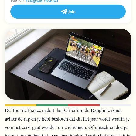
Telegram channel
Join our
Join
De Tour de France nadert, het Critérium du Dauphiné is net
achter de rug en je hebt besloten dat dit het jaar wordt waarin je
voor het eerst gaat wedden op wielrennen. Of misschien doe je
het al jaren en ben je toe aan een bookmaker die beter past bij je