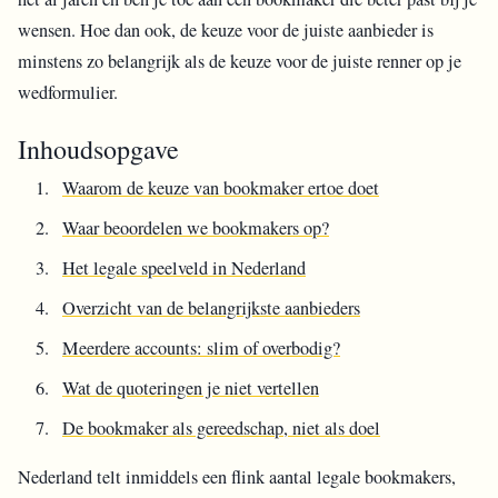
wensen. Hoe dan ook, de keuze voor de juiste aanbieder is
minstens zo belangrijk als de keuze voor de juiste renner op je
wedformulier.
Inhoudsopgave
Waarom de keuze van bookmaker ertoe doet
Waar beoordelen we bookmakers op?
Het legale speelveld in Nederland
Overzicht van de belangrijkste aanbieders
Meerdere accounts: slim of overbodig?
Wat de quoteringen je niet vertellen
De bookmaker als gereedschap, niet als doel
Nederland telt inmiddels een flink aantal legale bookmakers,