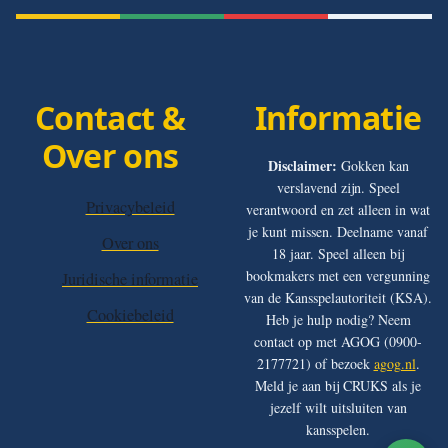
Contact &
Informatie
Over ons
Disclaimer:
Gokken kan
verslavend zijn. Speel
Privacybeleid
verantwoord en zet alleen in wat
je kunt missen. Deelname vanaf
Over ons
18 jaar. Speel alleen bij
bookmakers met een vergunning
Juridische informatie
van de Kansspelautoriteit (KSA).
Cookiebeleid
Heb je hulp nodig? Neem
contact op met AGOG (0900-
2177721) of bezoek
agog.nl
.
Meld je aan bij CRUKS als je
jezelf wilt uitsluiten van
kansspelen.