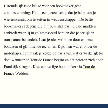
Uiteindelijk is de keuze voor een bookmaker geen
eindbestemming. Het is een gereedschap dat je helpt om je
wielrenkennis om te zetten in weddenschappen. De beste
bookmaker is degene die bij jouw stijl past, die de markten
aanbiedt waar jij in geïnteresseerd bent en die je eerlijk en
transparant behandelt. Laat je niet verleiden door enorme
bonussen of glimmende reclames. Kijk naar wat er onder de
motorkap zit en maak je keuze op basis van wat er werkelijk toe
doet wanneer de Tour de France begint en het peloton zich door
Frankrijk slingert. Kies een veilige bookmaker via
Tour de
France Wedden
.