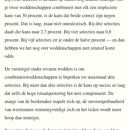
je twee weddenschappen combineert met elk een impliciete
kans van 30 procent, is de kans dat beide correct zijn negen
procent. Dat is laag, maar niet onrealistisch. Bij drie selecties
daalt die kans naar 2,7 procent. Bij vier selecties naar 0,8
procent. Bij vijf selecties zit je onder de halve procent — en dan
hebben we het nog over weddenschappen met relatief korte
odds.
De vuistregel onder ervaren wedders is om
combinatieweddenschappen te beperken tot maximaal drie
selecties. Bij meer dan drie selecties is de kans op succes zo laag
dat zelfs de hoge totaalquotering het niet compenseert. De
marge van de bookmaker stapelt zich op, de onvoorspelbaarheid
van wielrennen vermenigvuldigt zich en het ticket wordt meer
hoop dan strategie.