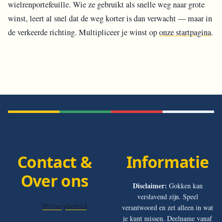
wielrenportefeuille. Wie ze gebruikt als snelle weg naar grote
winst, leert al snel dat de weg korter is dan verwacht — maar in
de verkeerde richting. Multipliceer je winst op
onze startpagina
.
Contact &
Informatie
Over ons
Disclaimer:
Gokken kan
verslavend zijn. Speel
Privacybeleid
verantwoord en zet alleen in wat
je kunt missen. Deelname vanaf