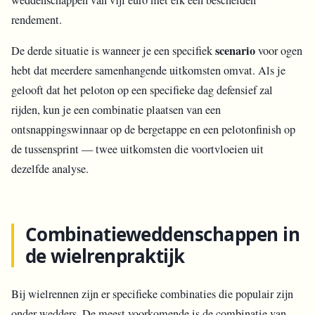
rendement.
scenario
De derde situatie is wanneer je een specifiek
voor ogen
hebt dat meerdere samenhangende uitkomsten omvat. Als je
gelooft dat het peloton op een specifieke dag defensief zal
rijden, kun je een combinatie plaatsen van een
ontsnappingswinnaar op de bergetappe en een pelotonfinish op
de tussensprint — twee uitkomsten die voortvloeien uit
dezelfde analyse.
Combinatieweddenschappen in
de wielrenpraktijk
Bij wielrennen zijn er specifieke combinaties die populair zijn
onder wedders. De meest voorkomende is de combinatie van