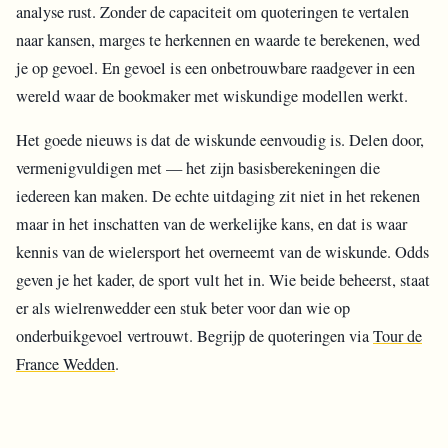
analyse rust. Zonder de capaciteit om quoteringen te vertalen
naar kansen, marges te herkennen en waarde te berekenen, wed
je op gevoel. En gevoel is een onbetrouwbare raadgever in een
wereld waar de bookmaker met wiskundige modellen werkt.
Het goede nieuws is dat de wiskunde eenvoudig is. Delen door,
vermenigvuldigen met — het zijn basisberekeningen die
iedereen kan maken. De echte uitdaging zit niet in het rekenen
maar in het inschatten van de werkelijke kans, en dat is waar
kennis van de wielersport het overneemt van de wiskunde. Odds
geven je het kader, de sport vult het in. Wie beide beheerst, staat
er als wielrenwedder een stuk beter voor dan wie op
onderbuikgevoel vertrouwt. Begrijp de quoteringen via
Tour de
France Wedden
.