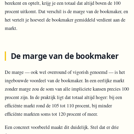
berekent en optelt, krijg je een totaal dat altijd boven de 100
procent uitkomt. Dat verschil is de marge van de bookmaker, en
het vertelt je hoeveel de bookmaker gemiddeld verdient aan de
markt.
De marge van de bookmaker
De marge — ook wel overround of vigorish genoemd — is het
ingebouwde voordeel van de bookmaker. In een eerlijke markt
zonder marge zou de som van alle impliciete kansen precies 100
procent zijn. In de praktijk ligt dat totaal altijd hoger: bij een
efficiënte markt rond de 105 tot 110 procent, bij minder
efficiënte markten soms tot 120 procent of meer.
Een concreet voorbeeld maakt dit duidelijk. Stel dat er drie