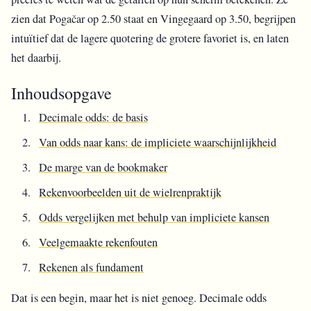
zien dat Pogačar op 2.50 staat en Vingegaard op 3.50, begrijpen
intuïtief dat de lagere quotering de grotere favoriet is, en laten
het daarbij.
Inhoudsopgave
Decimale odds: de basis
Van odds naar kans: de impliciete waarschijnlijkheid
De marge van de bookmaker
Rekenvoorbeelden uit de wielrenpraktijk
Odds vergelijken met behulp van impliciete kansen
Veelgemaakte rekenfouten
Rekenen als fundament
Dat is een begin, maar het is niet genoeg. Decimale odds